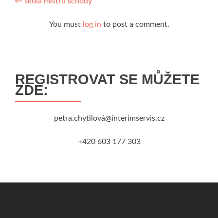
Navigace
←
škola mistrů schody
pro
You must
log in
to post a comment.
příspěvek
REGISTROVAT SE MŮŽETE
ZDE:
petra.chytilová@interimservis.cz
+420 603 177 303